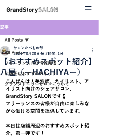
記事
All Posts
サロンたべもの部
All Posts
2024年8月28日
読了時間: 1分
【おすすめスポット紹介】
フリーランス向け情報発信
八屋（ーHACHIYAー）
店舗周辺おすすめスポット
こんばんは！美容師、ネイリスト、ア
グランストーリーサロンについて
イリスト向けのシェアサロン、
GrandStory SALON
です💈
フリーランスの皆様が自由に楽しみな
がら働ける空間を提供しています。
本日は店舗周辺のおすすめスポット紹
介、第一弾です！